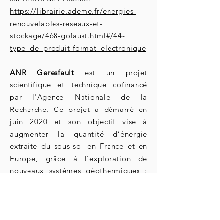
https://librairie.ademe.fr/energies-
renouvelables-reseaux-et-
stockage/468-gofaust.html#/44-
type_de_produit-format_electronique
ANR Geresfault
est un projet
scientifique et technique cofinancé
par l'Agence Nationale de la
Recherche. Ce projet a démarré en
juin 2020 et son objectif vise à
augmenter la quantité d’énergie
extraite du sous-sol en France et en
Europe, grâce à l’exploration de
nouveaux systèmes géothermiques :
les zones de failles crustales.
Vous pouvez suivre les actualités de
ce projet de recherche sur LinkedIn :
https://www.linkedin.com/company/g