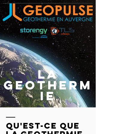
LA
GEOTHERM
IE
QU'EST-CE QUE